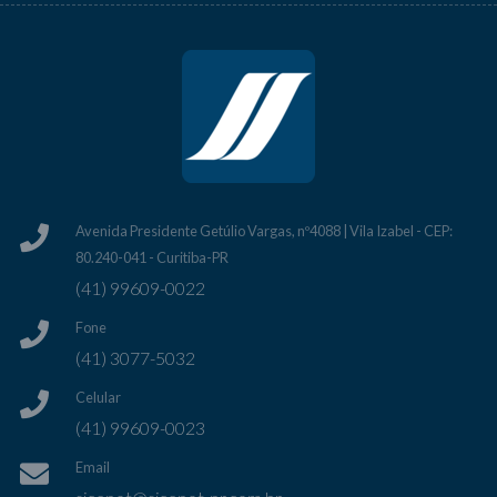
Avenida Presidente Getúlio Vargas, nº4088 | Vila Izabel - CEP:
80.240-041 - Curitiba-PR
(41) 99609-0022
Fone
(41) 3077-5032
Celular
(41) 99609-0023
Email