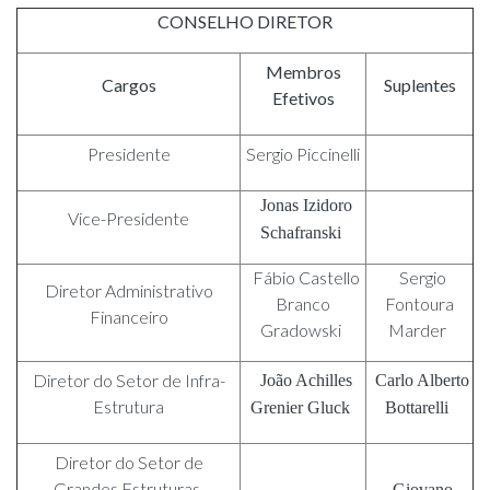
CONSELHO DIRETOR
Membros
Cargos
Suplentes
Efetivos
Presidente
Sergio Piccinelli
Jonas Izidoro
Vice-Presidente
Schafranski
Fábio Castello
Sergio
Diretor Administrativo
Branco
Fontoura
Financeiro
Gradowski
Marder
Diretor do Setor de Infra-
João Achilles
Carlo Alberto
Estrutura
Grenier Gluck
Bottarelli
Diretor do Setor de
Grandes Estruturas,
Giovano