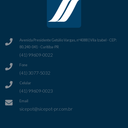
Avenida Presidente Getúlio Vargas, nº4088 | Vila Izabel - CEP:
80.240-041 - Curitiba-PR
(41) 99609-0022
Fone
(41) 3077-5032
Celular
(41) 99609-0023
Email
sicepot@sicepot-pr.com.br