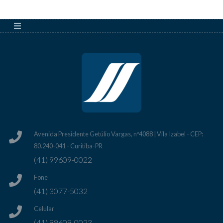
Avenida Presidente Getúlio Vargas, nº4088 | Vila Izabel - CEP:
80.240-041 - Curitiba-PR
(41) 99609-0022
Fone
(41) 3077-5032
Celular
(41) 99609-0023