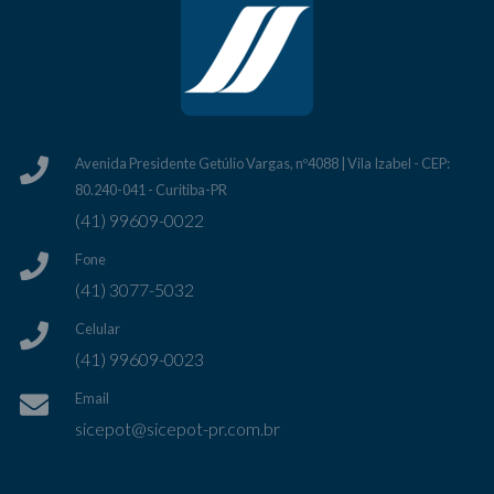
Avenida Presidente Getúlio Vargas, nº4088 | Vila Izabel - CEP:
80.240-041 - Curitiba-PR
(41) 99609-0022
Fone
(41) 3077-5032
Celular
(41) 99609-0023
Email
sicepot@sicepot-pr.com.br