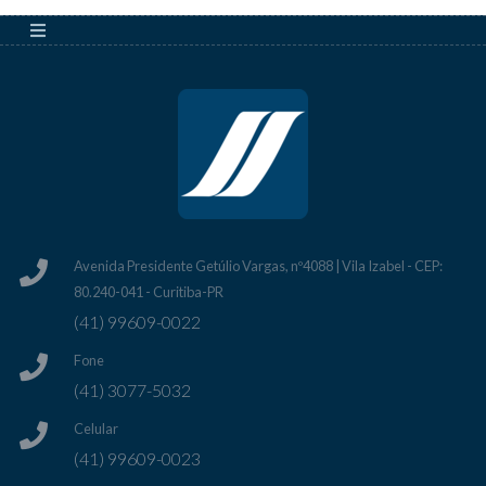
Avenida Presidente Getúlio Vargas, nº4088 | Vila Izabel - CEP:
80.240-041 - Curitiba-PR
(41) 99609-0022
Fone
(41) 3077-5032
Celular
(41) 99609-0023