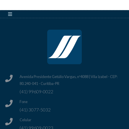
Avenida Presidente Getúlio Vargas, nº4088 | Vila Izabel - CEP:
80.240-041 - Curitiba-PR
(41) 99609-0022
Fone
(41) 3077-5032
Celular
(41) 99609-0023