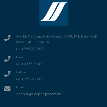
Avenida Presidente Getúlio Vargas, nº4088 | Vila Izabel - CEP:
80.240-041 - Curitiba-PR
(41) 99609-0022
Fone
(41) 3077-5032
Celular
(41) 99609-0023
Email
sicepot@sicepot-pr.com.br